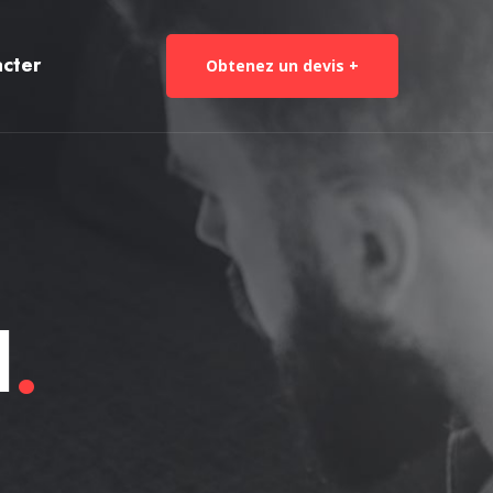
cter
Obtenez un devis +
d
.