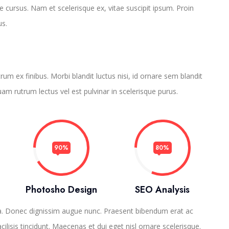
e cursus. Nam et scelerisque ex, vitae suscipit ipsum. Proin
us.
um ex finibus. Morbi blandit luctus nisi, id ornare sem blandit
uam rutrum lectus vel est pulvinar in scelerisque purus.
90%
80%
Photosho Design
SEO Analysis
la. Donec dignissim augue nunc. Praesent bibendum erat ac
acilisis tincidunt. Maecenas et dui eget nisl ornare scelerisque.