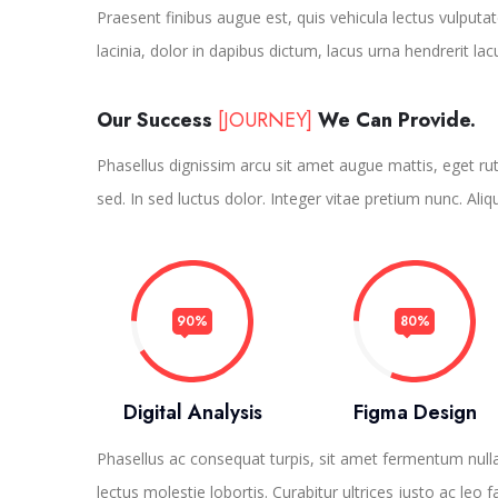
Praesent finibus augue est, quis vehicula lectus vulputat
lacinia, dolor in dapibus dictum, lacus urna hendrerit lac
Our Success
[JOURNEY]
We Can Provide.
Phasellus dignissim arcu sit amet augue mattis, eget rutr
sed. In sed luctus dolor. Integer vitae pretium nunc. Aliq
90%
80%
Digital Analysis
Figma Design
Phasellus ac consequat turpis, sit amet fermentum nul
lectus molestie lobortis. Curabitur ultrices justo ac leo f