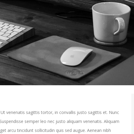
t venenatis sagittis tortor, in convallis justo sagittis et. Nunc
t. Suspendisse semper leo nec justo aliquam venenatis. Aliquam
eget arcu tincidunt sollicitudin quis sed augue. Aenean nibh