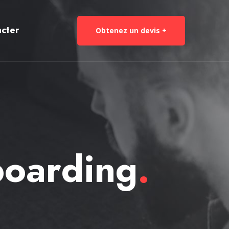
cter
Obtenez un devis +
boarding
.