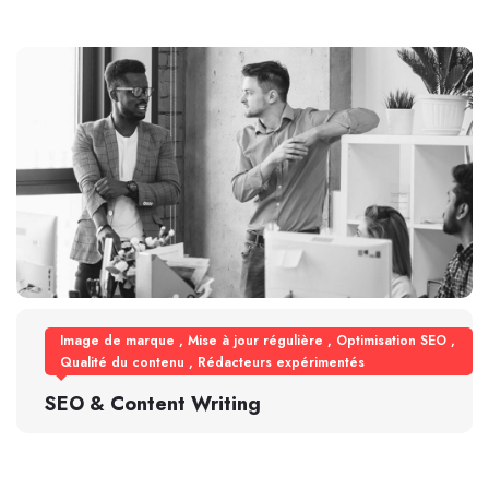
Image de marque
,
Mise à jour régulière
,
Optimisation SEO
,
Qualité du contenu
,
Rédacteurs expérimentés
SEO & Content Writing